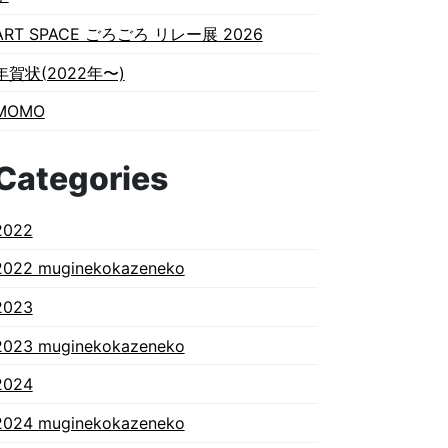
ART SPACE ごろごろ リレー展 2026
年賀状(2022年〜)
MOMO
Categories
2022
2022 muginekokazeneko
2023
2023 muginekokazeneko
2024
2024 muginekokazeneko