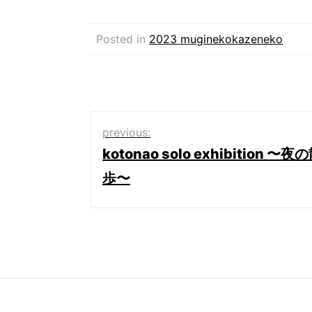
Posted in
2023 muginekokazeneko
投
previous:
kotonao solo exhibition 〜夜
稿
歩〜
ナ
ビ
ゲ
ー