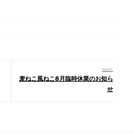
next:
麦ねこ風ねこ8月臨時休業のお知ら
せ