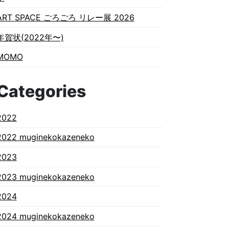
ART SPACE ごろごろ リレー展 2026
年賀状(2022年〜)
MOMO
Categories
2022
2022 muginekokazeneko
2023
2023 muginekokazeneko
2024
2024 muginekokazeneko